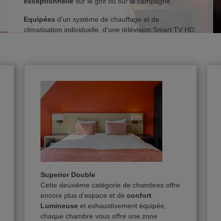
exceptionnelle
sur le golf ou sur la campagne.
Le Practice
Equipées
d’un système de chauffage et de
climatisation individuelle, d’une télévision Smart TV HD,
HCP – Strokes WHS
d’un coffre-fort, minibar, téléphone, wifi, bureau,
canapé et bien d’autres critères haut de gamme; toutes
Devenir membre
les chambres et suites allient
confort
,
élégance
et
fonctionnalité
.
Réservation Greenfee
Sous une
nouvelle direction
, le restaurant vous offre
une cuisine ouverte
en continu
, avec la possibilité de
Tarif Greenfee
prendre un petit-déjeuner, un déjeuner, un dîner ou de
déguster des tapas.
Compétitions / Les sections
Galerie photos
Superior Double
Proshop
Cette deuxième catégorie de chambres offre
encore plus d’espace et de
confort
.
Lumineuse
et exhaustivement équipée,
Académie
chaque chambre vous offre une zone