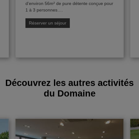
d’environ 56m² de pure détente conçue pour
Initiations, stages & cours
1 à 3 personnes….
Réserver un séjour
Hôtel
Les chambres du Relais
Restaurant
Séminaire
Découvrez les autres activités
Contact
du Domaine
Nous contacter
Notre équipe
Corporate