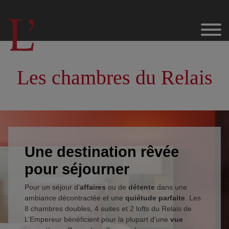
Les chambres du Relais
Golf
Nos Sponsors & Partenaires
Etat des terrains
Une destination rêvée
Les parcours au domaine du Golf de L’Empereur
pour séjourner
L’Empereur – 18 trous
Pour un séjour d’
affaires
ou de
détente
dans une
ambiance décontractée et une
quiétude parfaite
. Les
8 chambres doubles, 4 suites et 2 lofts du Relais de
La Hutte – 9 trous
L’Empereur bénéficient pour la plupart d’une
vue