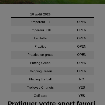
Le Practice
10 août 2026
HCP – Strokes WHS
Empereur T1
OPEN
Devenir membre
Empereur T10
OPEN
La Hutte
OPEN
Réservation Greenfee
Practice
OPEN
Tarif Greenfee
Practice on grass
OPEN
Putting Green
OPEN
Compétitions / Les sections
Chipping Green
OPEN
Galerie photos
Placing the ball
NO
Proshop
Trolleys / Chariots
YES
Golf cars
YES
Académie
Pratiquer votre sport favori