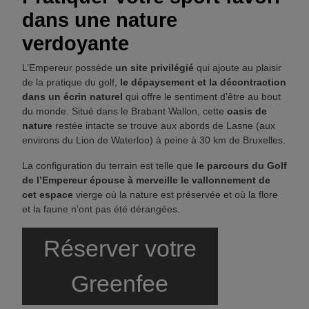
dans une nature
Initiations, stages & cours
verdoyante
Hôtel
L’Empereur possède
un site privilégié
qui ajoute au plaisir
de la pratique du golf,
le dépaysement et la décontraction
Les chambres du Relais
dans un écrin naturel
qui offre le sentiment d’être au bout
du monde. Situé dans le Brabant Wallon, cette
oasis de
Restaurant
nature
restée intacte se trouve aux abords de Lasne (aux
environs du Lion de Waterloo) à peine à 30 km de Bruxelles.
Séminaire
La configuration du terrain est telle que
le parcours du Golf
de l’Empereur épouse à merveille le vallonnement de
Contact
cet espace
vierge où la nature est préservée et où la flore
et la faune n’ont pas été dérangées.
Nous contacter
Réserver votre
Notre équipe
Greenfee
Corporate