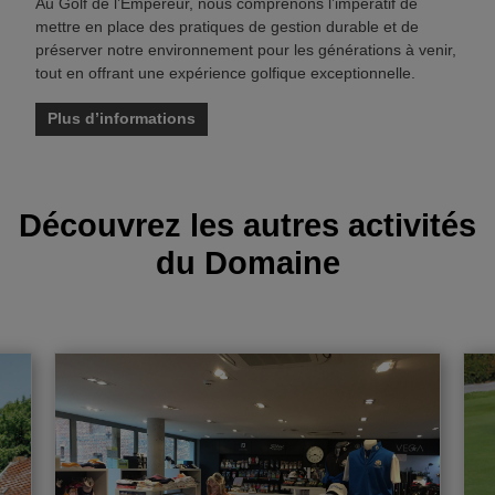
Au Golf de l’Empereur, nous comprenons l’impératif de
Devenir membre
mettre en place des pratiques de gestion durable et de
préserver notre environnement pour les générations à venir,
tout en offrant une expérience golfique exceptionnelle.
Cotisations
Membres
Plus d’informations
Français
Anglais
Néerlandais
Découvrez les autres activités
du Domaine