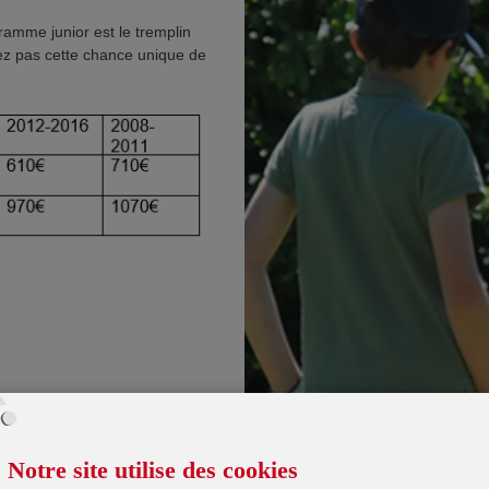
gramme junior est le tremplin
uez pas cette chance unique de
 en solo, en duo ou en petit
Notre site utilise des cookies