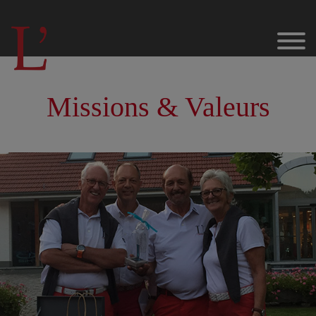
Missions & Valeurs
Golf
Nos Sponsors & Partenaires
Etat des terrains
Les parcours au domaine du Golf de L’Empereur
L’Empereur – 18 trous
La Hutte – 9 trous