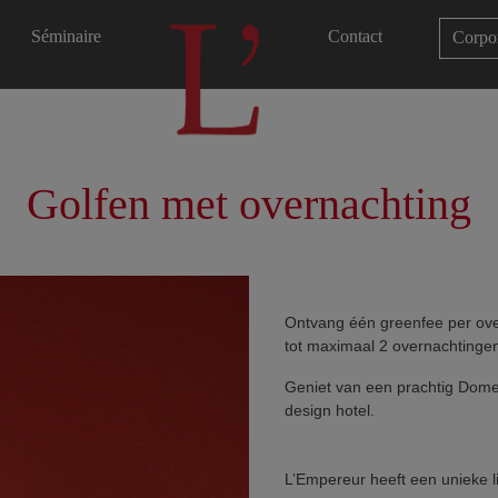
Séminaire
Contact
Corpo
Golfen met overnachting
Accueil
Ontvang één greenfee per ove
tot maximaal 2 overnachtinge
Geniet van een prachtig Domein
design hotel.
L’Empereur heeft een unieke l