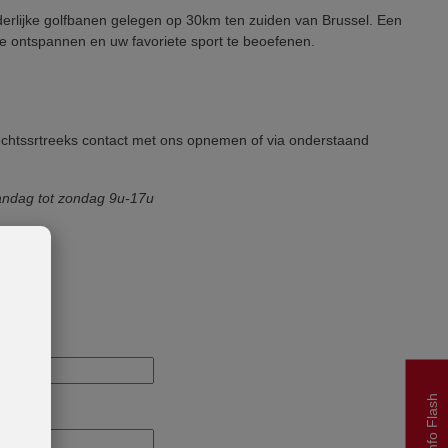
derlijke golfbanen gelegen op 30km ten zuiden van Brussel. Een
 te ontspannen en uw favoriete sport te beoefenen.
echtssrtreeks contact met ons opnemen of via onderstaand
ndag tot zondag 9u-17u
m
ur.com
Info Flash