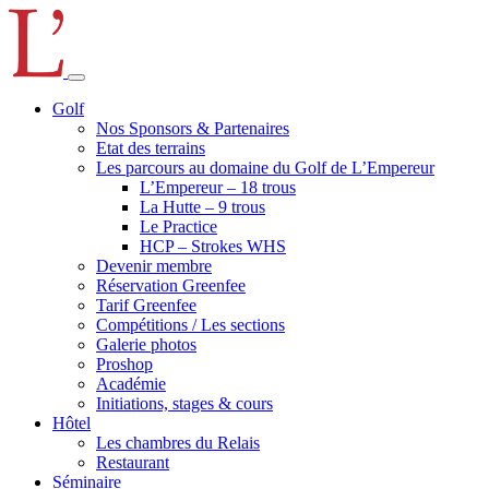
Golf
Nos Sponsors & Partenaires
Etat des terrains
Les parcours au domaine du Golf de L’Empereur
L’Empereur – 18 trous
La Hutte – 9 trous
Le Practice
HCP – Strokes WHS
Devenir membre
Réservation Greenfee
Tarif Greenfee
Compétitions / Les sections
Galerie photos
Proshop
Académie
Initiations, stages & cours
Hôtel
Les chambres du Relais
Restaurant
Séminaire