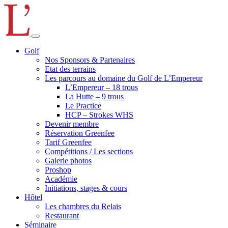
Golf
Nos Sponsors & Partenaires
Etat des terrains
Les parcours au domaine du Golf de L’Empereur
L’Empereur – 18 trous
La Hutte – 9 trous
Le Practice
HCP – Strokes WHS
Devenir membre
Réservation Greenfee
Tarif Greenfee
Compétitions / Les sections
Galerie photos
Proshop
Académie
Initiations, stages & cours
Hôtel
Les chambres du Relais
Restaurant
Séminaire