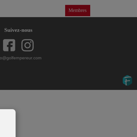
Corporate
Membres
Suivez-nous
fo@golfempereur.com