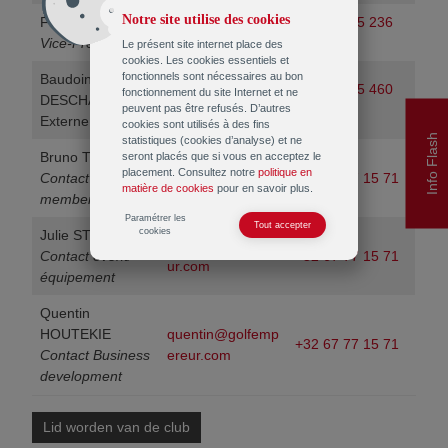
Notre site utilise des cookies
Florent GODIN
fgodin@afgodin.b
+32 (0)475 236
Academie
Vice-President
e
105
Le présent site internet place des
cookies. Les cookies essentiels et
Hotel
fonctionnels sont nécessaires au bon
Baudoin
bdeschamps@g
+32 (0)475 460
fonctionnement du site Internet et ne
DESCHAMPS
peuvent pas être refusés. D’autres
mail.com
500
Externe relaties
De kamers van het Relais
cookies sont utilisés à des fins
Info Flash
statistiques (cookies d’analyse) et ne
Bruno THOMAS
seront placés que si vous en acceptez le
bruno@golfempe
placement. Consultez notre
politique en
Restaurant
Contact
+32 67 77 15 71
reur.com
matière de cookies
pour en savoir plus.
membership
Paramétrer les
Seminaries
Tout accepter
cookies
Julie STAINIER
julie@golfempere
Contact event/
+32 67 77 15 71
ur.com
Contact
équipement
Quentin
Contact
HOUTEKIE
quentin@golfemp
+32 67 77 15 71
Contact Business
ereur.com
development
Ons team
Lid worden van de club
Corporate