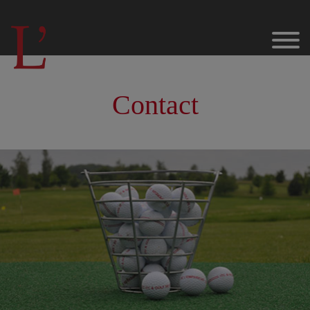
Contact
Golf
Onze Sponsors & Partners
Staat van het terrein
De parcours
L’Empereur – 18 holes
De Practice