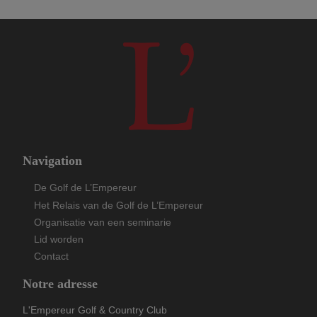
Missies & waarden
Comité & leden
Agenda
Navigation
Foto’s
De Golf de L’Empereur
Het Relais van de Golf de L’Empereur
Organisatie van een seminarie
Contact
Lid worden
Contact
Partners
Notre adresse
L'Empereur Golf & Country Club