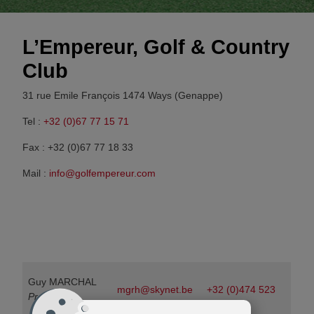
La Hutte – 9 Holes
L’Empereur, Golf & Country
HCP – Strokes WHS
Club
Initiaties, stages & lessen
31 rue Emile François 1474 Ways (Genappe)
Fotogallerij
Tel :
+32 (0)67 77 15 71
Fax : +32 (0)67 77 18 33
Lid worden
Mail :
info@golfempereur.com
De Secties van de Golf de L’Empereur
Tarieven greenfee
Een greenfee reserveren
Guy MARCHAL
mgrh@skynet.be
+32 (0)474 523
Proshop
President
298