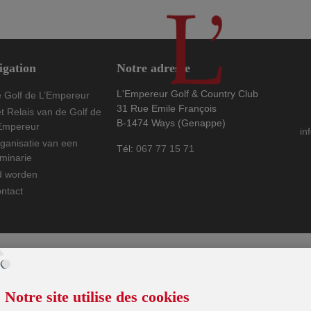
Seminaries
Conta
igation
Notre adresse
L'Empereur Golf & Country Club
 Golf de L’Empereur
31 Rue Emile François
t Relais van de Golf de
B-1474 Ways (Genappe)
Empereur
L’EMPEREUR
in
ganisatie van een
Tél:
067 77 15 71
minarie
d worden
ntact
Notre site utilise des cookies