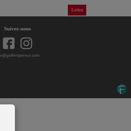
ct
Corporate
Leden
Suivez-nous
fo@golfempereur.com