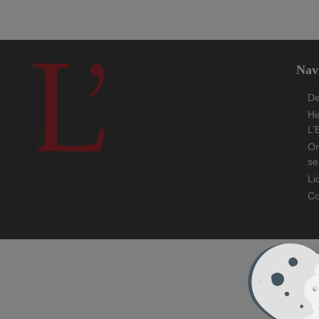
Flash info
Golf
Hotel
Nav
De
He
L’
Or
se
Li
Co